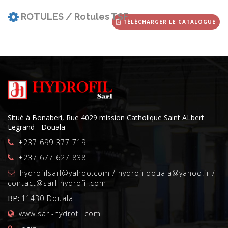
NICE
SNR
ROTULES / Rotules TSF
NACHI
TÉLÉCHARGER LE CATALOGUE
NIS
TORRINGTON
FAFNIR
SNFA
ASFERSA
RINGSPANN
HOFFMANN
RHP
BARDEN
Situé à Bonaberi, Rue 4029 mission Catholique Saint ALbert
GAMET
Legrand - Douala
STIEBER
+237 699 377 719
SRO
KAYDON
+237 677 627 838
ENDURO
hydrofilsarl@yahoo.com / hydrofildouala@yahoo.fr /
MCGILL
contact@sarl-hydrofil.com
ZKL
KINEX
BP:
11430 Douala
RIV
www.sarl-hydrofil.com
FENNER
STEYR