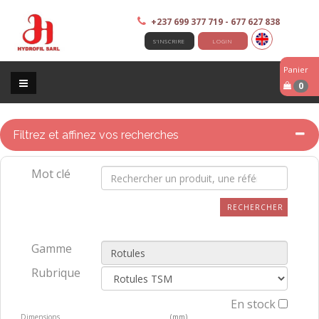
+237 699 377 719 - 677 627 838
S'INSCRIRE
LOGIN
Panier
0
Filtrez et affinez vos recherches
Mot clé
RECHERCHER
Gamme
Rubrique
En stock
Dimensions
(mm)