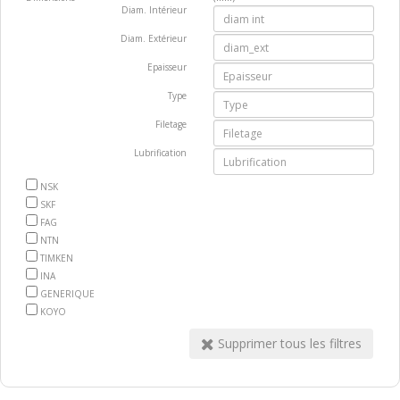
Diam. Intérieur
Diam. Extérieur
Epaisseur
Type
Filetage
Lubrification
NSK
SKF
FAG
NTN
TIMKEN
INA
GENERIQUE
KOYO
NKE
Supprimer tous les filtres
EZO
ROLLWAY
NADELLA