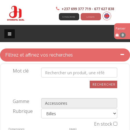
+237 699 377 719 - 677 627 838
S'INSCRIRE
LOGIN
Panier
0
Filtrez et affinez vos recherches
Mot clé
RECHERCHER
Gamme
Rubrique
En stock
Dimensions
(mm)