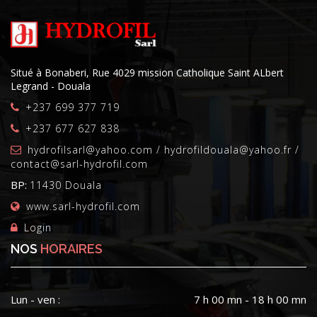
ASFERSA
RINGSPANN
HOFFMANN
RHP
BARDEN
Situé à Bonaberi, Rue 4029 mission Catholique Saint ALbert
GAMET
Legrand - Douala
STIEBER
+237 699 377 719
SRO
KAYDON
+237 677 627 838
ENDURO
hydrofilsarl@yahoo.com / hydrofildouala@yahoo.fr /
MCGILL
contact@sarl-hydrofil.com
ZKL
KINEX
BP:
11430 Douala
RIV
www.sarl-hydrofil.com
FENNER
STEYR
Login
ZEN
NOS
HORAIRES
PFI
HOOVER
BLACKBEARING
BOWER
Lun - ven :
7 h 00 mn - 18 h 00 mn
BCA